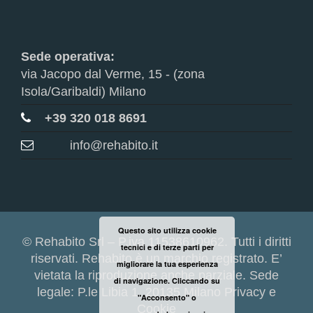
Sede operativa:
via Jacopo dal Verme, 15 - (zona
Isola/Garibaldi) Milano
+39 320 018 8691
info@rehabito.it
Questo sito utilizza cookie
© Rehabito Srl – P.iva 11538610962. Tutti i diritti
tecnici e di terze parti per
riservati. Rehabito è un marchio registrato. E’
migliorare la tua esperienza
vietata la riproduzione anche parziale. Sede
di navigazione. Cliccando su
legale: P.le Libia 1, 20135 Milano
Privacy e
"Acconsento" o
Cookie