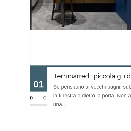
Termoarredi: piccola guida
01
Se pensiamo ai vecchi bagni, subit
la finestra o dietro la porta. No
DIC
una...