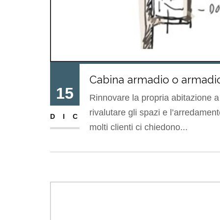
Cabina armadio o armadio 
15
Rinnovare la propria abitazione a 
rivalutare gli spazi e l’arredame
DIC
molti clienti ci chiedono...