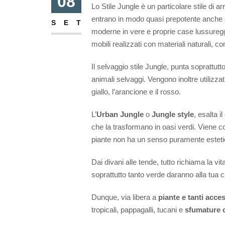
08
Lo Stile Jungle è un particolare stile di 
entrano in modo quasi prepotente anche se
SET
moderne in vere e proprie case lussureggia
mobili realizzati con materiali naturali, com
Il selvaggio stile Jungle, punta soprattutto
animali selvaggi. Vengono inoltre utilizzati
giallo, l’arancione e il rosso.
L’
Urban Jungle
o
Jungle style
, esalta i
che la trasformano in oasi verdi. Viene co
piante non ha un senso puramente estetico
Dai divani alle tende, tutto richiama la vit
soprattutto tanto verde daranno alla tua 
Dunque, via libera a
piante e tanti acces
tropicali, pappagalli, tucani e
sfumature 