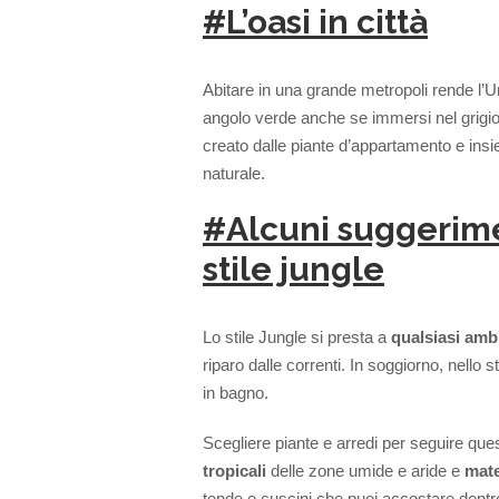
#L’oasi in città
Abitare in una grande metropoli rende l’U
angolo verde anche se immersi nel grigio
creato dalle piante d’appartamento e ins
naturale.
#Alcuni suggerime
stile jungle
Lo stile Jungle si presta a
qualsiasi am
riparo dalle correnti. In soggiorno, nello 
in bagno.
Scegliere piante e arredi per seguire que
tropicali
delle zone umide e aride e
mate
tende e cuscini che puoi accostare dentro