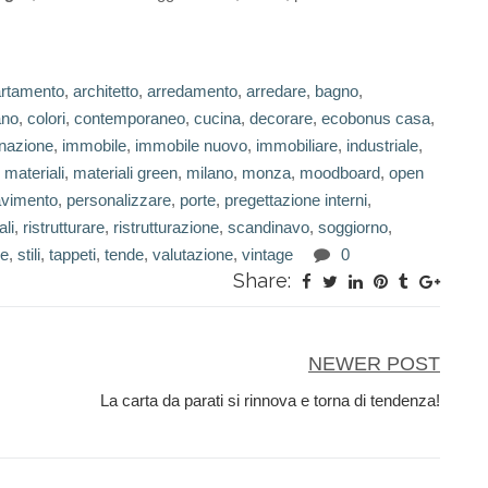
rtamento
,
architetto
,
arredamento
,
arredare
,
bagno
,
ano
,
colori
,
contemporaneo
,
cucina
,
decorare
,
ecobonus casa
,
inazione
,
immobile
,
immobile nuovo
,
immobiliare
,
industriale
,
,
materiali
,
materiali green
,
milano
,
monza
,
moodboard
,
open
avimento
,
personalizzare
,
porte
,
pregettazione interni
,
ali
,
ristrutturare
,
ristrutturazione
,
scandinavo
,
soggiorno
,
le
,
stili
,
tappeti
,
tende
,
valutazione
,
vintage
0
Share:
NEWER POST
La carta da parati si rinnova e torna di tendenza!