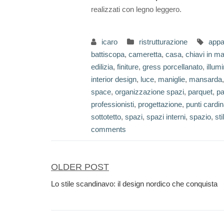
realizzati con legno leggero.
icaro
ristrutturazione
appa
battiscopa
,
cameretta
,
casa
,
chiavi in m
edilizia
,
finiture
,
gress porcellanato
,
illum
interior design
,
luce
,
maniglie
,
mansarda
space
,
organizzazione spazi
,
parquet
,
p
professionisti
,
progettazione
,
punti cardin
sottotetto
,
spazi
,
spazi interni
,
spazio
,
sti
comments
OLDER POST
Navigazione
Lo stile scandinavo: il design nordico che conquista
articoli