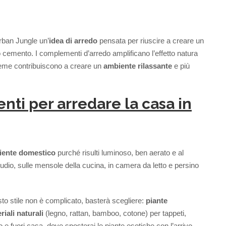
rban Jungle un’
idea di arredo
pensata per riuscire a creare un
 cemento. I complementi d’arredo amplificano l’effetto natura
ieme contribuiscono a creare un
ambiente rilassante
e più
nti per a
rredare la casa in
biente domestico
purché risulti luminoso, ben aerato e al
studio, sulle mensole della cucina, in camera da letto e persino
sto stile non è complicato, basterà scegliere:
piante
riali naturali
(legno, rattan, bamboo, cotone) per tappeti,
 e fuori casa, dove sposterai le piante esotiche con l’arrivo