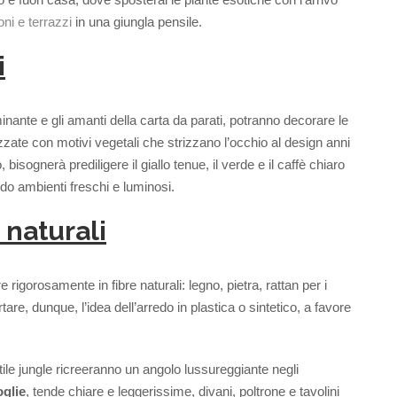
oni e terrazzi
in una giungla pensile.
i
inante e gli amanti della carta da parati, potranno decorare le
zzate con motivi vegetali che strizzano l’occhio al design anni
 bisognerà prediligere il giallo tenue, il verde e il caffè chiaro
do ambienti freschi e luminosi.
 naturali
rigorosamente in fibre naturali: legno, pietra, rattan per i
rtare, dunque, l’idea dell’arredo in plastica o sintetico, a favore
stile jungle ricreeranno un angolo lussureggiante negli
oglie
, tende chiare e leggerissime, divani, poltrone e tavolini