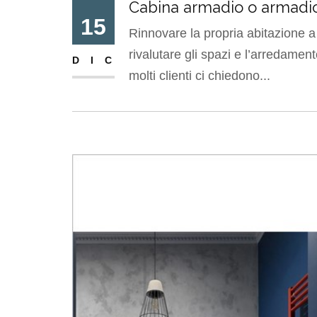
Cabina armadio o armadio 
15
Rinnovare la propria abitazione a 
rivalutare gli spazi e l’arredame
DIC
molti clienti ci chiedono...