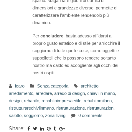
spazio. Magari fare giochi di cornici di
dimensioni e grandezze diverse, permette di
caratterizzare l’ambiente rendendolo più
dinamico.
Per
concludere
, basta adesso affidarsi al
proprio gusto estetico e di stile per arricchire il
soggiorno di tutte quelle cose, come oggetti e
suppellettili che lo possono rendere soltanto
nostro ma caldo ed accogliente agli occhi dei
nostri ospiti.
icaro
Senza categoria
architetto
,
arredamento
,
arredare
,
arredo di design
,
chiavi in mano
,
design
,
rehabito
,
rehabitoimpresaedile
,
rehabitomilano
,
ristrutturarechiviinmano
,
ristrutturazione
,
ristrutturazioni
,
salotto
,
soggiorno
,
zona living
0 comments
Share: