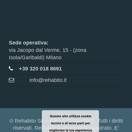
Sede operativa:
via Jacopo dal Verme, 15 - (zona
Isola/Garibaldi) Milano
+39 320 018 8691
info@rehabito.it
Questo sito utilizza cookie
© Rehabito Srl – P.iva 11538610962. Tutti i diritti
tecnici e di terze parti per
riservati. Rehabito è un marchio registrato. E’
migliorare la tua esperienza