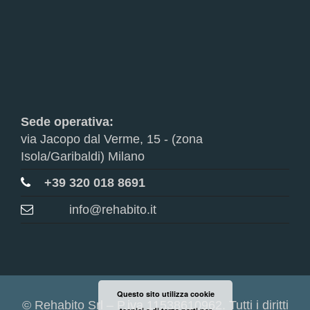
Sede operativa:
via Jacopo dal Verme, 15 - (zona
Isola/Garibaldi) Milano
+39 320 018 8691
info@rehabito.it
Questo sito utilizza cookie
© Rehabito Srl – P.iva 11538610962. Tutti i diritti