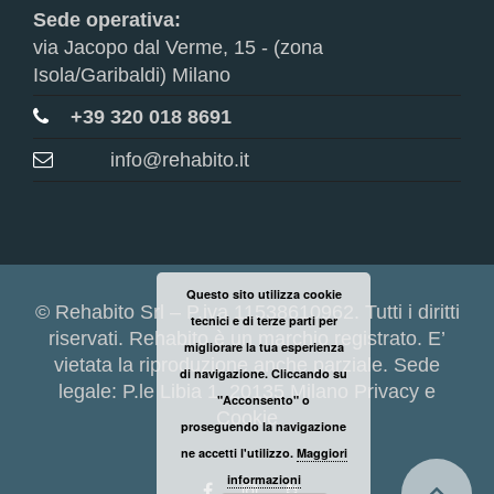
Sede operativa:
via Jacopo dal Verme, 15 - (zona
Isola/Garibaldi) Milano
+39 320 018 8691
info@rehabito.it
Questo sito utilizza cookie
© Rehabito Srl – P.iva 11538610962. Tutti i diritti
tecnici e di terze parti per
riservati. Rehabito è un marchio registrato. E’
migliorare la tua esperienza
vietata la riproduzione anche parziale. Sede
di navigazione. Cliccando su
legale: P.le Libia 1, 20135 Milano
Privacy e
"Acconsento" o
Cookie
proseguendo la navigazione
ne accetti l'utilizzo.
Maggiori
informazioni