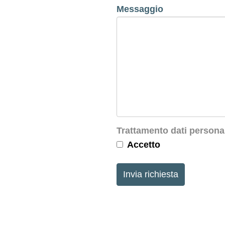
Messaggio
Trattamento dati persona
Accetto
Invia richiesta
This
field
should